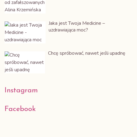
Jaka jest Twoja Medicine –
uzdrawiająca moc?
Chcę spróbować, nawet jeśli upadnę
Instagram
Alina Krzemińska
Facebook
Przestrzeń Kobiet Mocy
Odkryj drogę do wolności,
miłości i obfitości