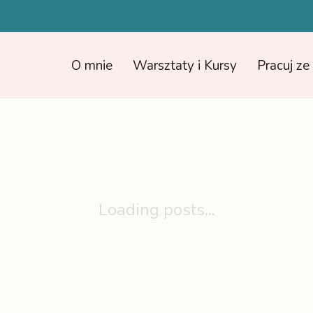
O mnie
Warsztaty i Kursy
Pracuj z
Loading posts...