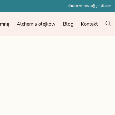
alina.krzeminska@gmail.com
e mną
Alchemia olejków
Blog
Kontakt