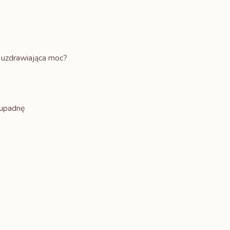
– uzdrawiająca moc?
 upadnę