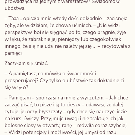
prowadząca na jednym z warsztatów? Świadomość
ubóstwa.
– Taaa… opisała mnie wtedy dość dokładnie – zacisnęła
zęby, ale widziałam, że chowa uśmiech. – „Nie widzi
perspektyw, boi się sięgnąć po to, czego pragnie, żyje
w lęku, że zabraknie jej pieniędzy lub czegokolwiek
innego, że się nie uda, nie należy jej się…” – recytowała z
pamięci.
Zaczęłam się śmiać.
– A pamiętasz, co mówiła o świadomości
prosperującej? Czy tylko o ubóstwie tak dokładnie ci
się wryło?
– Pamiętam – spojrzała na mnie z wyrzutem. – Jak chce
zacząć pisać, to pisze i ją to cieszy – udawała, że dalej
cytuje, jej oczy błyszczały – gdy chce się nauczyć, idzie
na kurs, ćwiczy. Przyjmuje uwagi i nie traktuje ich jak
bolesne ciosy w otwartą ranę – mówiła coraz szybciej.
– Widzi potencjały i możliwości, jej umysł od razu