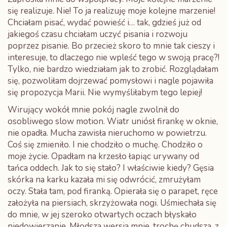
się realizuje. Nie! To ja realizuję moje kolejne marzenie!
Chciałam pisać, wydać powieść i… tak, gdzieś już od
jakiegoś czasu chciałam uczyć pisania i rozwoju
poprzez pisanie. Bo przecież skoro to mnie tak cieszy i
interesuje, to dlaczego nie wpleść tego w swoją pracę?!
Tylko, nie bardzo wiedziałam jak to zrobić. Rozglądałam
się, pozwoliłam dojrzewać pomysłowi i nagle pojawiła
się propozycja Marii. Nie wymyśliłabym tego lepiej!
Wirujący wokół mnie pokój nagle zwolnił do
osobliwego slow motion. Wiatr uniósł firankę w oknie,
nie opadła. Mucha zawisła nieruchomo w powietrzu.
Coś się zmieniło. I nie chodziło o muchę. Chodziło o
moje życie. Opadłam na krzesło łapiąc urywany od
tańca oddech. Jak to się stało? I właściwie kiedy? Gęsia
skórka na karku kazała mi się odwrócić, zmrużyłam
oczy. Stała tam, pod firanką. Opierała się o parapet, ręce
założyła na piersiach, skrzyżowała nogi. Uśmiechała się
do mnie, w jej szeroko otwartych oczach błyskało
niedowierzanie. Młodsza wersja mnie, trochę chudsza, z