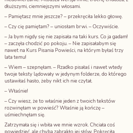
dłuższymi, ciemniejszymi włosami.
– Pamiętasz mnie jeszcze? – przekręciła lekko głowę.
– Czy cię pamiętam? – uniosłam brwi. – Oczywiście.
– Ja bym nigdy się nie zapisała na taki kurs. Co ja gadam!
– zaczęła chodzić po pokoju. – Nie zapisałabym się
nawet na Kurs Pisania Powieści, na którym byłaś trzy
lata temu!
– Wiem – szepnęłam. – Rzadko pisałaś i nawet wtedy
twoje teksty lądowały w jedynym folderze, do którego
ustawiłaś hasło, żeby nikt ich nie czytał.
– Właśnie!
– Czy wiesz, że to właśnie jeden z twoich tekstów
rozwinęłam w powieść? Właśnie ją kończę –
uśmiechnęłam się.
Zatrzymała się i wbiła we mnie wzrok. Chciała coś
powiedzieć, ale chyba zabrakło jej słów. Pokręciła