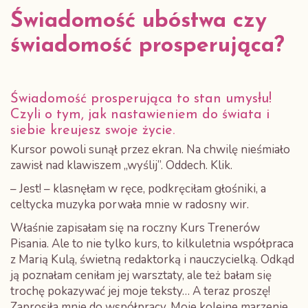
Świadomość ubóstwa czy
świadomość prosperująca?
Świadomość prosperująca to stan umysłu!
Czyli o tym, jak nastawieniem do świata i
siebie kreujesz swoje życie.
Kursor powoli sunął przez ekran. Na chwilę nieśmiało
zawisł nad klawiszem „wyślij”. Oddech. Klik.
– Jest! – klasnęłam w ręce, podkręciłam głośniki, a
celtycka muzyka porwała mnie w radosny wir.
Właśnie zapisałam się na roczny Kurs Trenerów
Pisania. Ale to nie tylko kurs, to kilkuletnia współpraca
z Marią Kulą, świetną redaktorką i nauczycielką. Odkąd
ją poznałam ceniłam jej warsztaty, ale też bałam się
trochę pokazywać jej moje teksty… A teraz proszę!
Zaprosiła mnie do współpracy. Moje kolejne marzenie