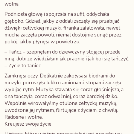
wolna.
Podniosła głowę i spojrzała na sufit, oddychała
głęboko. Gdzieś, jakby z oddali zaczęły się przebijać
dźwięki celtyckiej muzyki, firanka zafalowała, nawet
mucha zaczęła powoli, niemal dostojnie sunąć przez
pokój, jakby płynęła w powietrzu.
– Tańcz – szepnęłam do dziewczyny stojącej przede
mną, dobrze wiedziałam jak pragnie i jak boi się tańczyć.
– Życie to taniec.
Zamknęła oczy. Delikatnie zakołysała biodrami do
muzyki, poruszyła lekko ramionami, stopami zaczęła
wybijać rytm. Muzyka stawała się coraz głośniejsza, a
ona tańczyła, coraz odważniej, coraz bardziej dziko.
Wspólnie wirowałyśmy otulone celtycką muzyką,
uwodzone jej rytmem, flirtujące z życiem, z chwilą.
Radosne i wolne.
Kreujesz swoje życie