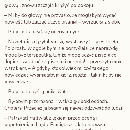
głową i znowu zaczęła krążyć po pokoju.
– Mi by do głowy nie przyszło, że mogłabym wydać
powieść lub zacząć uczyć pisania! – wyrzuciła z siebie.
– Po prostu bałaś się oceny innych…
– Nawet nie zdążyłabym się wystraszyć – prychnęła. –
Po prostu w ogóle bym nie pomyślała, że naprawdę
mogę być terapeutką, lub że mogę uczyć pisać, a co
dopiero zarabiać na pisaniu i uczeniu! – przeszyła mnie
wzrokiem. – A gdyby ktokolwiek mi coś takiego
powiedział, wyśmiałabym go! Z resztą, i tak nikt by nie
powiedział…
– Po prostu byś spanikowała.
– Byłabym przerażona – wzięła głęboki oddech. –
Cholera! Przecież ja bałam się nawet odzywać do ludzi!
– Patrzyłaś na świat z lękiem przed oceną i
popełnieniem błędu. Pamiętasz, jak to nazwała