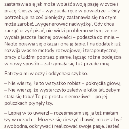
zastanawia się jak może wpleść swoją pasję w życie i
pracę. Cieszy się! – wyrzuciła ręce w powietrze. – Gdy
potrzebuje na coś pieniędzy, zastanawia się na czym
może zarobić, „wygenerować nadwyżkę”. Gdy chce
zacząć uczyć pisać, nie widzi problemu w tym, że nie
wydała jeszcze żadnej powieści – podeszła do mnie. –
Nagle pojawia się okazja i ona ją łapie. I na dodatek już
rozwija własne metody rozwojowej i terapeutycznej
pracy z ludźmi poprzez pisanie, łącząc różne podejścia
w nowy sposób – zatrzymała się tuż przede mną.
Patrzyła mi w oczy i oddychała szybko.
– Nie wierzę, że to wszystko robisz – pokręciła głową.
– Nie wierzę, że wystarczyło zaledwie kilka lat, żebym
stała się tobą! To po prostu niemożliwe! – po jej
policzkach płynęły łzy.
– Lepiej w to uwierz! – roześmiałam się, ja też miałam
łzy w oczach. – Możesz się cieszyć i bawić, możesz być
swobodna, odkrywać i realizować swoje pasje. Jesteś