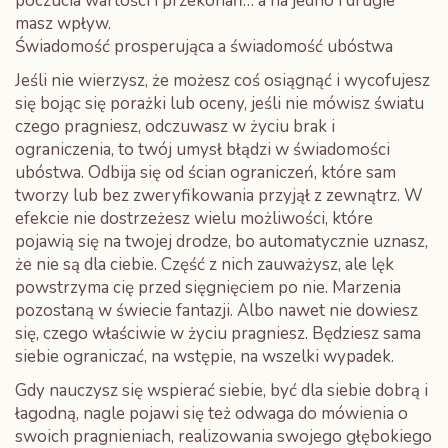
poczucia wartości i przekonań… a na jedno i drugie
masz wpływ.
Świadomość prosperująca a świadomość ubóstwa
Jeśli nie wierzysz, że możesz coś osiągnąć i wycofujesz
się bojąc się porażki lub oceny, jeśli nie mówisz światu
czego pragniesz, odczuwasz w życiu brak i
ograniczenia, to twój umysł błądzi w świadomości
ubóstwa. Odbija się od ścian ograniczeń, które sam
tworzy lub bez zweryfikowania przyjął z zewnątrz. W
efekcie nie dostrzeżesz wielu możliwości, które
pojawią się na twojej drodze, bo automatycznie uznasz,
że nie są dla ciebie. Część z nich zauważysz, ale lęk
powstrzyma cię przed sięgnięciem po nie. Marzenia
pozostaną w świecie fantazji. Albo nawet nie dowiesz
się, czego właściwie w życiu pragniesz. Będziesz sama
siebie ograniczać, na wstępie, na wszelki wypadek.
Gdy nauczysz się wspierać siebie, być dla siebie dobrą i
łagodną, nagle pojawi się też odwaga do mówienia o
swoich pragnieniach, realizowania swojego głębokiego