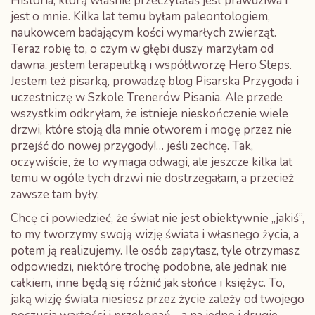
Historia, którą właśnie przeczytałaś jest prawdziwa i
jest o mnie. Kilka lat temu byłam paleontologiem,
naukowcem badającym kości wymarłych zwierząt.
Teraz robię to, o czym w głębi duszy marzyłam od
dawna, jestem terapeutką i współtworzę Hero Steps.
Jestem też pisarką, prowadzę blog Pisarska Przygoda i
uczestniczę w Szkole Trenerów Pisania. Ale przede
wszystkim odkryłam, że istnieje nieskończenie wiele
drzwi, które stoją dla mnie otworem i mogę przez nie
przejść do nowej przygody!… jeśli zechcę. Tak,
oczywiście, że to wymaga odwagi, ale jeszcze kilka lat
temu w ogóle tych drzwi nie dostrzegałam, a przecież
zawsze tam były.
Chcę ci powiedzieć, że świat nie jest obiektywnie „jakiś”,
to my tworzymy swoją wizję świata i własnego życia, a
potem ją realizujemy. Ile osób zapytasz, tyle otrzymasz
odpowiedzi, niektóre trochę podobne, ale jednak nie
całkiem, inne będą się różnić jak słońce i księżyc. To,
jaką wizję świata niesiesz przez życie zależy od twojego