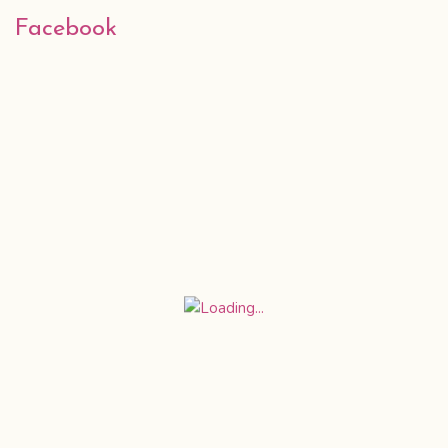
Alina Krzemińska
Przestrzeń Kobiet Mocy
Facebook
Odkryj drogę do wolności,
miłości i obfitości
Napisz do mnie:
alina.krzeminska@gmail.com
Strona główna
Polityka prywatności
Kontakt
Strona zapisu do Newslettera
Zapraszam cię do Newslettera